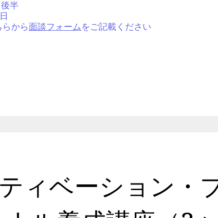
月後半
0日
ちらから
面談フォーム
をご記載ください
ティベーション・