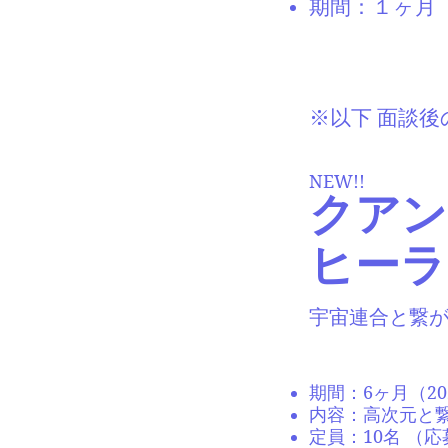
期間：１ヶ月
※以下 面談
​NEW!!
クアン
ヒーラ
宇宙連合と繋
期間：6ヶ月（20
内容：高次元と
定員：10名 （