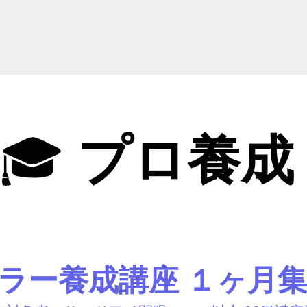
🎓
プロ養
ラー養成講座 １ヶ月