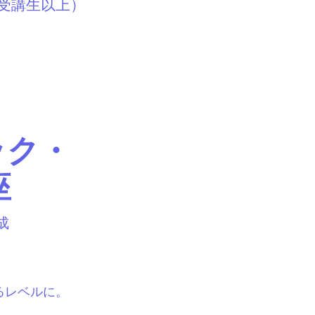
受講生以上）
ック・
座
成
るレベルに。