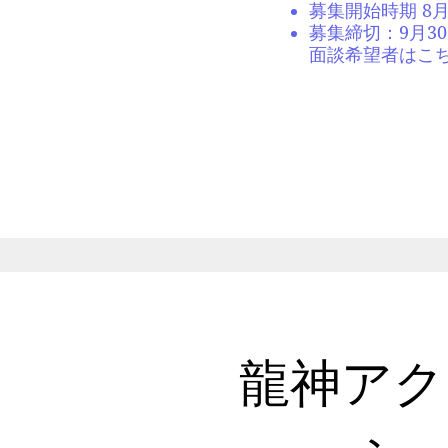
募集開始時期 8
募集締切：9月3
​面談希望者はこ
龍神アク