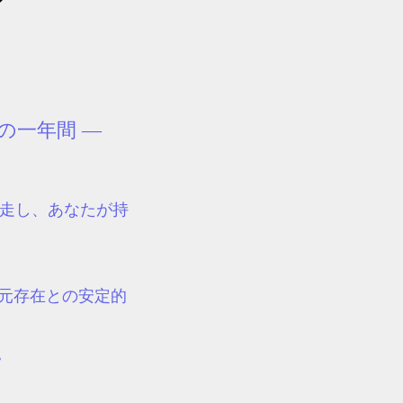
ン
の一年間 ―
伴走し、あなたが持
元存在との安定的
。