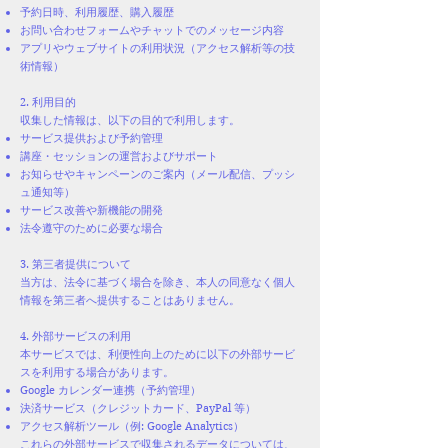
予約日時、利用履歴、購入履歴
お問い合わせフォームやチャットでのメッセージ内容
アプリやウェブサイトの利用状況（アクセス解析等の技
術情報）
2. 利用目的
収集した情報は、以下の目的で利用します。
サービス提供および予約管理
講座・セッションの運営およびサポート
お知らせやキャンペーンのご案内（メール配信、プッシ
ュ通知等）
サービス改善や新機能の開発
法令遵守のために必要な場合
3. 第三者提供について
当方は、法令に基づく場合を除き、本人の同意なく個人
情報を第三者へ提供することはありません。
4. 外部サービスの利用
本サービスでは、利便性向上のために以下の外部サービ
スを利用する場合があります。
Google カレンダー連携（予約管理）
決済サービス（クレジットカード、PayPal 等）
アクセス解析ツール（例: Google Analytics）
これらの外部サービスで収集されるデータについては、