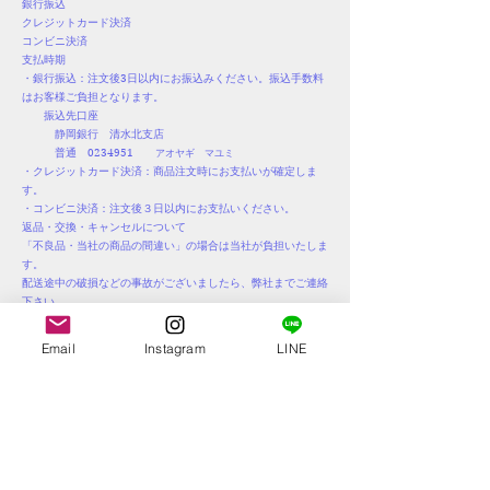
銀行振込
クレジットカード決済
コンビニ決済
支払時期
・銀行振込：注文後3日以内にお振込みください。振込手数料
はお客様ご負担となります。
振込先口座
静岡銀行 清水北支店
普通
0234951
アオヤギ マユミ
・クレジットカード決済：商品注文時にお支払いが確定しま
す。
・コンビニ決済：注文後３日以内にお支払いください。
返品・交換・キャンセルについて
「不良品・当社の商品の間違い」の場合は当社が負担いたしま
す。
配送途中の破損などの事故がございましたら、弊社までご連絡
下さい。
送料・手数料ともに弊社負担で早急に新品をご送付いたしま
す。
Email
Instagram
LINE
【返品対象】
「不良品・当社の商品の間違い」の場合
【返品時期】
ご購入後２日以内にご連絡があった場合に返金可能となりま
す。