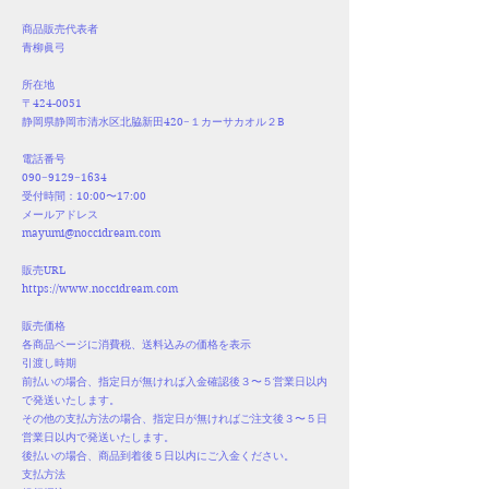
商品販売代表者
青柳眞弓
所在地
〒424-0051
静岡県静岡市清水区北脇新田420−１カーサカオル２B
電話番号
090−9129−1634
受付時間：10:00〜17:00
メールアドレス
mayumi@noccidream.com
販売URL
https://www.noccidream.com
販売価格
各商品ページに消費税、送料込みの価格を表示
引渡し時期
前払いの場合、指定日が無ければ入金確認後３〜５営業日以内
で発送いたします。
その他の支払方法の場合、指定日が無ければご注文後３〜５日
営業日以内で発送いたします。
後払いの場合、商品到着後５日以内にご入金ください。
支払方法